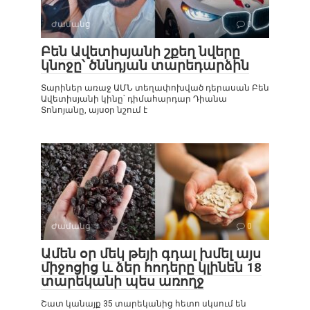
Ժամանց
0
Բեն Ավետիսյանի շքեղ նվերը
կնոջը՝ ծննդյան տարեդարձին
Տարիներ առաջ ԱՄՆ տեղափոխված դերասան Բեն
Ավետիսյանի կինը՝ դիմահարդար Դիանա
Տոնոյանը, այսօր նշում է
Ժամանց
0
Ամեն օր մեկ թեյի գդալ խմել այս
միջոցից և ձեր հոդերը կլինեն 18
տարեկանի պես առողջ
Շատ կանայք 35 տարեկանից հետո սկսում են