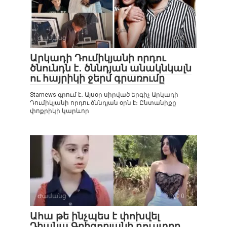
Ժամանց
0
Արկադի Դումիկյանի որդու
ծնունդն է․ ծննդյան անակնկալն
ու հայրիկի ջերմ գրառումը
Starnews-գրում է․ Այսօր սիրված երգիչ Արկադի
Դումիկյանի որդու ծննդյան օրն է։ Ընտանիքը
փոքրիկի կարևոր
Ժամանց
0
Ահա թե ինչպես է փոխվել
Դիանա Գրիգորյանի դուստրը․