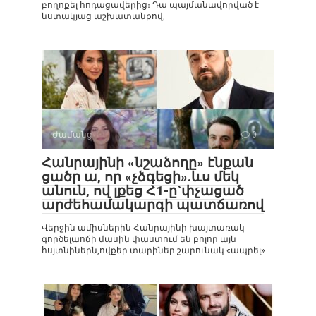
բողոքել հոդացավերից։ Դա պայմանավորված է
նստակյաց աշխատանքով,
Ժամանց
0
Հանրայինի «նշաձողը» էնքան
ցածր ա, որ «չձգեցի».ևս մեկ
անուն, ով լքեց Հ1-ը`փչացած
արժեհամակարգի պատճառով
Վերջին ամիսներին Հանրայինի խայտառակ
գործելաոճի մասին փաստում են բոլոր այն
հսյտնիներն,ովքեր տարիներ շարունակ «ապրել»