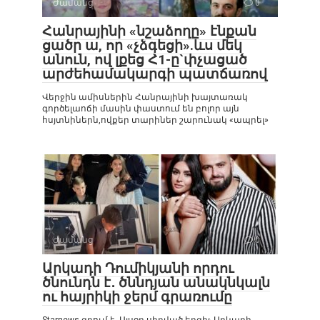
Ժամանց
0
Հանրայինի «նշաձողը» էնքան
ցածր ա, որ «չձգեցի».ևս մեկ
անուն, ով լքեց Հ1-ը`փչացած
արժեհամակարգի պատճառով
Վերջին ամիսներին Հանրայինի խայտառակ
գործելաոճի մասին փաստում են բոլոր այն
հսյտնիներն,ովքեր տարիներ շարունակ «ապրել»
Ժամանց
0
Արկադի Դումիկյանի որդու
ծնունդն է․ ծննդյան անակնկալն
ու հայրիկի ջերմ գրառումը
Starnews-գրում է․ Այսօր սիրված երգիչ Արկադի