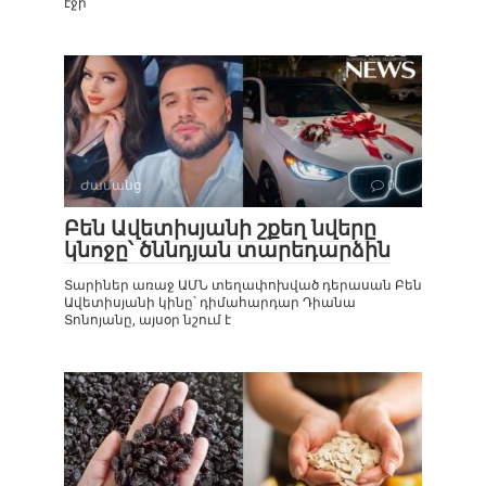
էջի
Ժամանց
0
Բեն Ավետիսյանի շքեղ նվերը
կնոջը՝ ծննդյան տարեդարձին
Տարիներ առաջ ԱՄՆ տեղափոխված դերասան Բեն
Ավետիսյանի կինը՝ դիմահարդար Դիանա
Տոնոյանը, այսօր նշում է