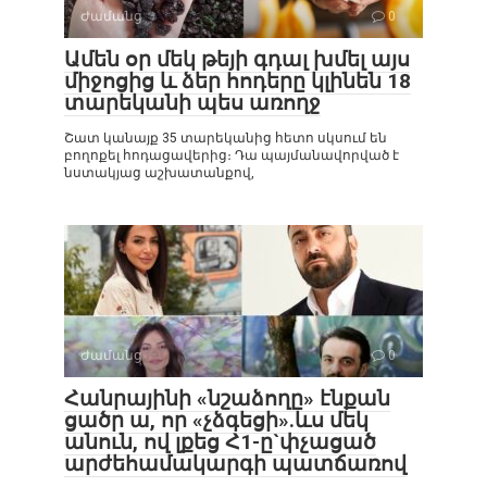
Ժամանց
0
Ամեն օր մեկ թեյի գդալ խմել այս
միջոցից և ձեր հոդերը կլինեն 18
տարեկանի պես առողջ
Շատ կանայք 35 տարեկանից հետո սկսում են
բողոքել հոդացավերից։ Դա պայմանավորված է
նստակյաց աշխատանքով,
Ժամանց
0
Հանրայինի «նշաձողը» էնքան
ցածր ա, որ «չձգեցի».ևս մեկ
անուն, ով լքեց Հ1-ը`փչացած
արժեհամակարգի պատճառով