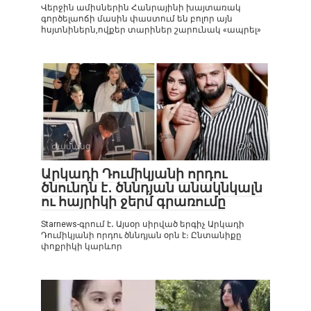
Վերջին ամիսներին Հանրայինի խայտառակ
գործելաոճի մասին փաստում են բոլոր այն
հսյտնիներն,ովքեր տարիներ շարունակ «ապրել»
Ժամանց
0
Արկադի Դումիկյանի որդու
ծնունդն է․ ծննդյան անակնկալն
ու հայրիկի ջերմ գրառումը
Starnews-գրում է․ Այսօր սիրված երգիչ Արկադի
Դումիկյանի որդու ծննդյան օրն է։ Ընտանիքը
փոքրիկի կարևոր