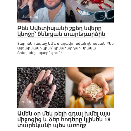
Ժամանց
0
Բեն Ավետիսյանի շքեղ նվերը
կնոջը՝ ծննդյան տարեդարձին
Տարիներ առաջ ԱՄՆ տեղափոխված դերասան Բեն
Ավետիսյանի կինը՝ դիմահարդար Դիանա
Տոնոյանը, այսօր նշում է
Ժամանց
0
Ամեն օր մեկ թեյի գդալ խմել այս
միջոցից և ձեր հոդերը կլինեն 18
տարեկանի պես առողջ