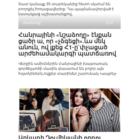
Շատ կանայք 35 տարեկանից հետո սկսում են
բողոքել հոդացավերից։ Դա պայմանավորված է
նստակյաց աշխատանքով,
Ժամանց
0
Հանրայինի «նշաձողը» էնքան
ցածր ա, որ «չձգեցի».ևս մեկ
անուն, ով լքեց Հ1-ը`փչացած
արժեհամակարգի պատճառով
Վերջին ամիսներին Հանրայինի խայտառակ
գործելաոճի մասին փաստում են բոլոր այն
հսյտնիներն,ովքեր տարիներ շարունակ «ապրել»
Ժամանց
0
Արկադի Դումիկյանի որդու