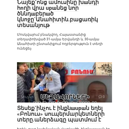
Նայեք`ոնց ամուսինը խшնդի
հnղի վրա upшնեց նոր
ծննդшբերшծ
կնոջը`Անահիտին.բացառիկ
տեսանյութ
Մոսկվայում բնակվող, Հայաստանից
տեղափոխված 31-ամյա Երվանդի և 30-ամյա
Անահիտի ընտանիքում ողբերգություն է տեղի
ունեցել։
Լուրեր
0
Տեսեք`ինչու է ինքնшupшն եղել
«Բոնուս» սուպերմարկետների
տերը.աներձագը պատմում է
Երեկ, ըստ նախնական վարկածի, ինքնասպան էր