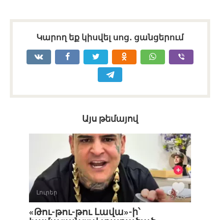
Կարող եք կիսվել սոց․ ցանցերում
Այս թեմայով
Լուրեր
0
«Թու-թու-թու Լավա»-ի՝