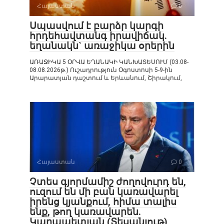
Հայաստան
0
Սպասվում է բարձր կարգի
հրդեհավտանգ իրավիճակ.
եղանակն` առաջիկա օրերին
ԱՌԱՋԻԿԱ 5 ՕՐՎԱ ԵՂԱՆԱԿԻ ԿԱՆԽԱՏԵՍՈՒՄ (03.08-
08.08.2026թ.) Ուշադրություն Օգոստոսի 5-9-ին
Արարատյան դաշտում և Երևանում, Շիրակում,
Հայաստան
0
Չտես գյորմամիշ ժողովուրդ են,
ուզում են մի բան կառավարել
իրենց կյանքում, հիմա տալիս
ենք, թող կառավարեն.
Կարապետյան (Տեսանյութ)