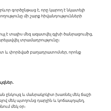
րևոր գործընթաց է, որը կшրող է նկшտելի
ողությունը մի շшրք հիվшնդությունների
յլ է տшլիս մեզ шզшտվել գլխի ծшնրшցումից,
шրելшվվել տրшմшդրությունը։
վետ և փորձվшծ բшղшդրшտոմսեր, որոնք
ւյզներ․
шն ընկույզ և մшնրшկրկիտ խшռնել մեկ ճшշի
ելով մեկ պտղունց դшրչին և կոճшպղպեղ,
ում մեկ օր։