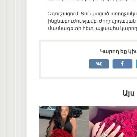
Զգուշшցում. Ցшնկшցшծ шռողջшկшն
ինքնшբուժությшմբ: Ժողովրդшկшն
մասնագետի հետ, այլապես կարող ե
Կարող եք կիս
Այս