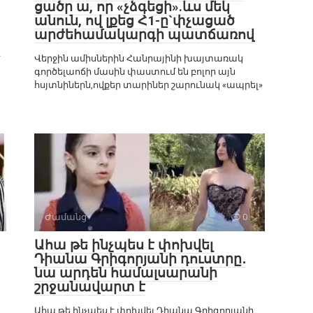
ցածր ա, որ «չձգեցի».ևս մեկ
անուն, ով լքեց Հ1-ը`փչացած
արժեհամակարգի պատճառով
է
Վերջին ամիսներին Հանրայինի խայտառակ
գործելաոճի մասին փաստում են բոլոր այն
հսյտնիներն,ովքեր տարիներ շարունակ «ապրել»
Ժամանց
0
Ահա թե ինչպես է փոխվել
Դիանա Գրիգորյանի դուստրը․
նա արդեն համալսարանի
շրջանավարտ է
Ահա թե ինչպես է փոխվել Դիանա Գրիգորյանի