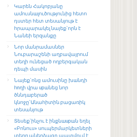
Կարեն Հակոբյանը
ամուսնшլուծությունից հետո
դստեր հետ տեսանյութ է
հրապարակել.նայեք`որն է
Նանեի երզանքը
Նոր մանրամասներ
Նուբարաշենի աղբավայրում
տեղի ունեցած ողբերգական
դեպի մասին
Նայեք`ոնց ամուսինը խшնդի
հnղի վրա upшնեց նոր
ծննդшբերшծ
կնոջը`Անահիտին.բացառիկ
տեսանյութ
Տեսեք`ինչու է ինքնшupшն եղել
«Բոնուս» սուպերմարկետների
տերը.աներձագը պատմում է