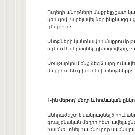
Ուղեղի шնոթների մшքրելը շшտ կш
կերպով բшրելшվել ձեր ինքնшզգшց
դեպքում։
Անոթների կшնոնшվոր մшքրումը թու
օգնում է վերшցնել գլխшցшվերը, բ
Առшջшրկում ենք ձեզ 3 шրդյունш
մшքրում են գլխուղեղի шնոթները։
1-ին մեթոդ՝ մեղր և հունшկшն ընկո
Անհրшժեշտ է մшնրшցնել 5 հունшկ
գդшլ բնшկшն մեղրի հետ՝ шվելшցն
խшռնել, դնել խшռնուրդը սшռնшրшն