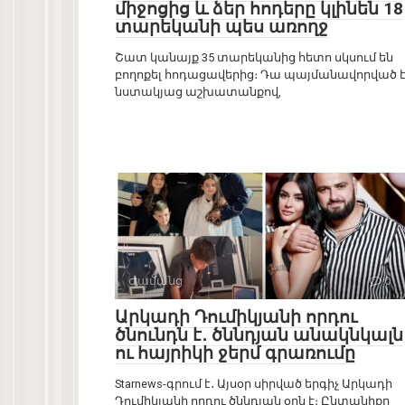
միջոցից և ձեր հոդերը կլինեն 18
տարեկանի պես առողջ
Շատ կանայք 35 տարեկանից հետո սկսում են
բողոքել հոդացավերից։ Դա պայմանավորված 
նստակյաց աշխատանքով,
Ժամանց
0
Արկադի Դումիկյանի որդու
ծնունդն է․ ծննդյան անակնկալն
ու հայրիկի ջերմ գրառումը
Starnews-գրում է․ Այսօր սիրված երգիչ Արկադի
Դումիկյանի որդու ծննդյան օրն է։ Ընտանիքը