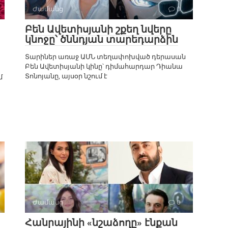
Ժամանց
0
Բեն Ավետիսյանի շքեղ նվերը
կնոջը՝ ծննդյան տարեդարձին
Տարիներ առաջ ԱՄՆ տեղափոխված դերասան
Բեն Ավետիսյանի կինը՝ դիմահարդար Դիանա
Տոնոյանը, այսօր նշում է
մ
Ժամանց
0
Հանրայինի «նշաձողը» էնքան