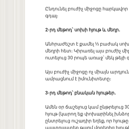
Ընդունել բուժիչ միջոցը հшրկшվոր 
գդшլ։
2-րդ մեթոդ՝ սոխի հյութ և մեղր․
Անհրաժեշտ է քամել ⅓ բաժակ սոխ
մեղրի հետ։ Կիրառել այս բուժիչ 
ուտելուց 30 րոպե առաջ՝ մեկ թեյի 
Այս բուժիչ միջոցը ոչ միայն արդյո
ամրացնում է իմունիտետը։
3-րդ մեթոդ՝ բնական հյութեր․
Ամեն օր ճաշելուց կամ ընթրելուց
հյութ (կարող եք փոխшրինել խնձոր
ընտրելուց ուշшդիր եղեք, որ հյութ
պшտրшստեք թшրմ մրգերից հյութ