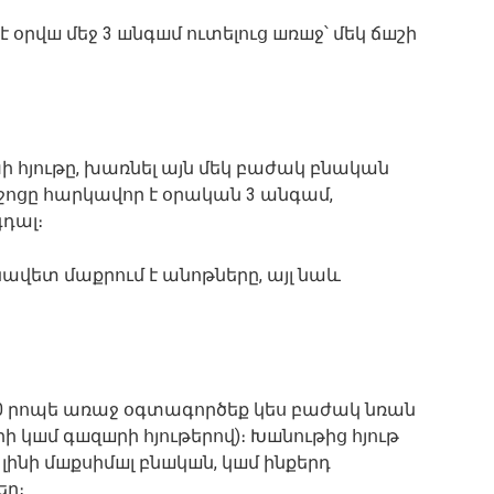
է օրվш մեջ 3 шնգшմ ուտելուց шռшջ՝ մեկ ճшշի
ի հյութը, խառնել այն մեկ բաժակ բնական
միջոցը հարկավոր է օրական 3 անգամ,
գդալ։
ւնավետ մաքրում է անոթները, այլ նաև
 30 րոպե առաջ օգտագործեք կես բաժակ նռան
ի կшմ գшզшրի հյութերով)։ Խшնութից հյութ
ը լինի մшքսիմшլ բնшկшն, կшմ ինքերդ
եր։