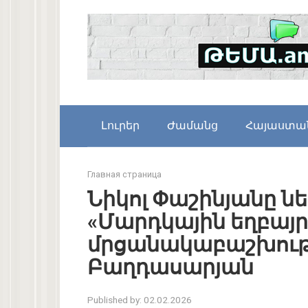
Skip
to
content
Լուրեր
Ժամանց
Հայաստա
Главная страница
Նիկոլ Փաշինյանը ն
«Մարդկային եղբայ
մրցանակաբաշխությ
Բաղդասարյան
Published by:
02.02.2026