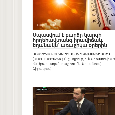
Հայաստան
0
Սպասվում է բարձր կարգի
հրդեհավտանգ իրավիճակ.
եղանակն` առաջիկա օրերին
ԱՌԱՋԻԿԱ 5 ՕՐՎԱ ԵՂԱՆԱԿԻ ԿԱՆԽԱՏԵՍՈՒՄ
(03.08-08.08.2026թ.) Ուշադրություն Օգոստոսի 5-9
ին Արարատյան դաշտում և Երևանում,
Շիրակում,