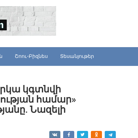
ն
Շոու-Բիզնես
Տեսանյութեր
երկա կգտնվի
րության համար»
անը. Նազելի