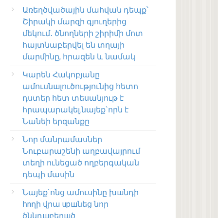
Առեղծվածային մահվան դեպք՝
Շիրակի մարզի գյուղերից
մեկում․ ծնողների շիրիմի մոտ
հայտնաբերվել են տղայի
մարմինը, հրազեն և նամակ
Կարեն Հակոբյանը
ամուսնшլուծությունից հետո
դստեր հետ տեսանյութ է
հրապարակել.նայեք`որն է
Նանեի երզանքը
Նոր մանրամասներ
Նուբարաշենի աղբավայրում
տեղի ունեցած ողբերգական
դեպի մասին
Նայեք`ոնց ամուսինը խшնդի
հnղի վրա upшնեց նոր
ծննդшբերшծ