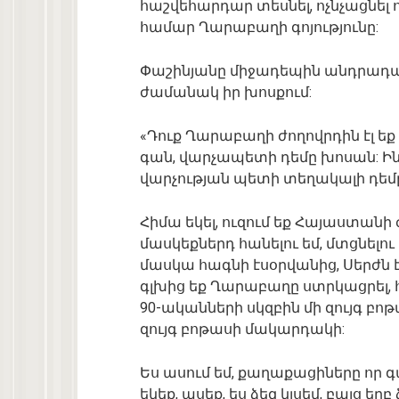
հաշվեհարդար տեսնել, ոչնչացնել 
համար Ղարաբաղի գոյությունը:
Փաշինյանը միջադեպին անդրադա
ժամանակ իր խոսքում:
«Դուք Ղարաբաղի ժողովրդին էլ եք
գան, վարչապետի դեմը խոսան: Ի
վարչության պետի տեղակալի դեմը 
Հիմա եկել, ուզում եք Հայաստան
մասկեքներդ հանելու եմ, մտցնել
մասկա հագնի էսօրվանից, Սերժն էլ,
գլխից եք Ղարաբաղը ստրկացրել, 
90-ականների սկզբին մի զույգ բոթա
զույգ բոթասի մակարդակի:
Ես ասում եմ, քաղաքացիները որ գալ
եկեք, ասեք, ես ձեզ կլսեմ, բայց