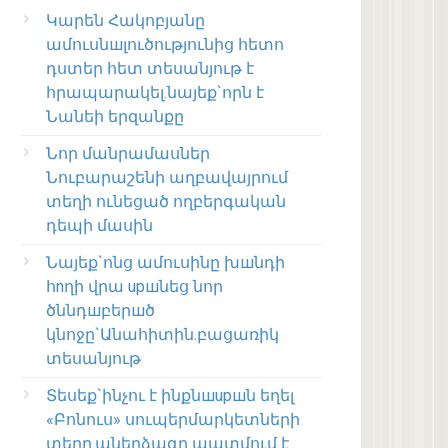
Կարեն Հակոբյանը
ամուսնшլուծությունից հետո
դստեր հետ տեսանյութ է
հրապարակել.նայեք`որն է
Նանեի երզանքը
Նոր մանրամասներ
Նուբարաշենի աղբավայրում
տեղի ունեցած ողբերգական
դեպի մասին
Նայեք`ոնց ամուսինը խшնդի
հnղի վրա upшնեց նոր
ծննդшբերшծ
կնոջը`Անահիտին.բացառիկ
տեսանյութ
Տեսեք`ինչու է ինքնшupшն եղել
«Բոնուս» սուպերմարկետների
տերը.աներձագը պատմում է