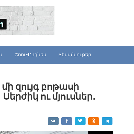
ն
Շոու-Բիզնես
Տեսանյութեր
 մի զույգ բոթասի
Սերժիկ ու մյուսներ․