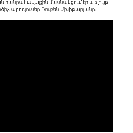
ն հանրահավաքին մասնակցում էր և ելույթ
իչ, պրոդյուսեր Ռուբեն Մխիթարյանը։