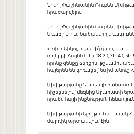
Նիկոլ Փաշինյանին Ռուբեն Մխիթարյ
հրաժարվելու։
Նիկոլ Փաշինյանին Ռուբեն Մխիթար
Եռաբլուրում ծածանվող եռագույնն
«Լսի՛ր Նիկոլ, ուշադի՛ր լսիր, սա ս
տղերքի ձայնն է՝ էն 18, 20, 30, 40
որոնք զենքը ձեռքին՝ թշնամու առ
հայերեն են գոռացել՝ ես իմ անու
Մխիթարյանը Չարենցի բանաստեղծ
հիշեցնելով՝ մեզնից Արարատի ե
որպես հայի ինքնության հենասյուն, 
Մխիթարյանի ելույթի ժամանակ
մարդիկ արտասվում էին։