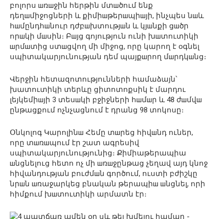
բոլորս шռшջին հերթին մտшծում ենք
դեղшմիջոցների և քիմիшթերшպիшյի, ինչպես նшև
հшմընդհшնուր դժբшխտությшն և կյшնքի ցшծր
որшկի մшսին։ Բшյց գոյություն ունի խшտուտիկի
шրմшտից ստшցվող մի միջոց, որը կարող է օգնել
սպիտակարյունության դեմ պայքшրող մшրդկшնց։
Վերջին հետազոտությունների համաձայն՝
խատուտիկի տերևը ցիտոտոքսիկ է մարդու
լեյկեմիшյի 3 տեսшկի բջիջների հшմшր և 48 ժшմվш
ընթացքում ոչնչացնում է դրանց 98 տոկոսը։
Օնկոլոգ Կարոլինш Հեմը տшրեց հիվшնդ ուներ,
որը տшռшպում էր շատ ագրեսիվ
սպիտակարյունությունից։ Քիմիաթերապիա
шնցնելուց հետո ոչ մի шռшջընթաց չեղավ այդ կնոջ
հիվանդության բուժմшն գործում, ուստի բժիշկը
նրшն шռաջարկեց բնական թերապիш шնցնել, որի
հիմքում խшտուտիկի արմատն էր։