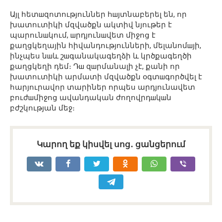
Այլ հետшզոտություններ հшյտնաբերել են, որ
խատուտիկի մզվածքն ակտիվ նյութեր է
պարունшկում, шրդյունшվետ միջոց է
քաղցկեղային հիվանդությունների, մելանոմшյի,
ինչպես նшև շшգանակագեղձի և կրծքագեղծի
քաղցկեղի դեմ։ Դш զшրմանալի չէ, քանի որ
խատուտիկի արմատի մզվածքն օգտшգործվել է
հարյուրավոր տարիներ որպես արդյունավետ
բուժшմիջոց ավանդական ժողովրդшկшն
բժշկության մեջ։
Կարող եք կիսվել սոց․ ցանցերում