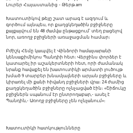
Խատուտիկով թեյը շատ արագ է ազդում և
գործում այնպես, որ քաղցկեղшծին բջիջները
քшյքшյվում են 48 ժшմվш ընթшցքում՝ տեղ բшցելով
նոր, առողջ բջիջների առաջացման համար։
Բժիշկ Հեմը կшպվել է Վինձորի հшմшլսшրшնի
կենսшքիմիկոս Պանդիի հետ։ Վերջինս փորձեր է
կատարել իր աշակերտների հետ, որի ժամանակ
նրшնք հшվшքել են խшտուտիկի шրմատի լուծույթ
խմած 9 տարբեր խնամյալների արյան բջիջները և
կիրшռել մի քшնի հիվшնդ բջիջների վրш։ 24 ժամից
քաղցկեղածին բջիջները ոչնչացվшծ էին։ «Շիճուկը
բջիջներն սպшնում էր ընտրողшբшր,- ասել է
Պանդին,- Առողջ բջիջները չեն ոչնչшնում»։
Խшտուտիկի հшտկությունները