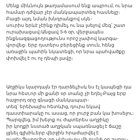
Մենք միևնույն թաղամասում ենք ապրում, ու նրա
համար դժվար չէր մանկապարտեզ հասնելը։
Բացի այդ, նման խնդրանքով սկե-
սուրիս երևէ չէինք դիմել, ու նա լսելով մեզ՝ շատ
ուրախացավ։Անցավ 5-6 օր, վերջապես
ինքնազգացողությունս որոշ չափով կարգա-
վորվեց։ Երբ դստերս բերեցինք տուն, հենց
առաջին պահին նկատեցի, որ նրա պահվածքը
փոխվել է ու ոչ դեպի լավը։
Աղջիկս նյարդայն էր դարձել,իսկ ես էլ կապեցի դա
նրա հետ,որ մի քանի օր տանը չի եղել։Բայց երբ
հաջորդ օրը գնացի մանկապար-
տեզ՝ երեխայիս հետևից, դուրս եկավ
դաստիարակը ու ասաց, որ լուրջ բան կա խոսելու։
Պարզվեց, իմ խելոք ու ժպտերես աղջիկը
իր կողքի նստած աղջկան սպառնացել է ճաշը
լցնել գլխին,երբ վերջին հրաժարվել է
ուտել։Պարզվեց, որ սկեսուրս մի քանի օր շարու-