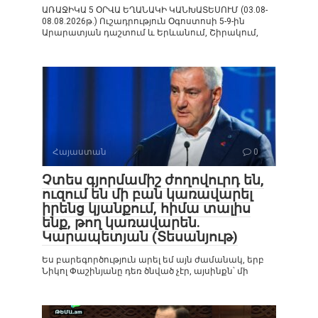
ԱՌԱՋԻԿԱ 5 ՕՐՎԱ ԵՂԱՆԱԿԻ ԿԱՆԽԱՏԵՍՈՒՄ (03.08-
08.08.2026թ.) Ուշադրություն Օգոստոսի 5-9-ին
Արարատյան դաշտում և Երևանում, Շիրակում,
Հայաստան
0
Չտես գյորմամիշ ժողովուրդ են,
ուզում են մի բան կառավարել
իրենց կյանքում, հիմա տալիս
ենք, թող կառավարեն.
Կարապետյան (Տեսանյութ)
Ես բարեգործություն արել եմ այն ժամանակ, երբ
Նիկոլ Փաշինյանը դեռ ծնված չէր, այսինքն՝ մի