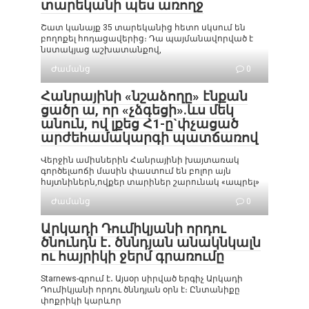
տարեկանի պես առողջ
Շատ կանայք 35 տարեկանից հետո սկսում են
բողոքել հոդացավերից։ Դա պայմանավորված է
նստակյաց աշխատանքով,
Ժամանց
0
Հանրայինի «նշաձողը» էնքան
ցածր ա, որ «չձգեցի».ևս մեկ
անուն, ով լքեց Հ1-ը`փչացած
արժեհամակարգի պատճառով
Վերջին ամիսներին Հանրայինի խայտառակ
գործելաոճի մասին փաստում են բոլոր այն
հսյտնիներն,ովքեր տարիներ շարունակ «ապրել»
Ժամանց
0
Արկադի Դումիկյանի որդու
ծնունդն է․ ծննդյան անակնկալն
ու հայրիկի ջերմ գրառումը
Starnews-գրում է․ Այսօր սիրված երգիչ Արկադի
Դումիկյանի որդու ծննդյան օրն է։ Ընտանիքը
փոքրիկի կարևոր